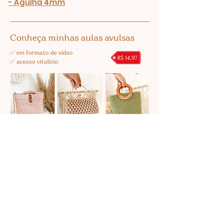
- Agulha 4mm
Conheça minhas aulas avulsas
✅ em formato de vídeo
✅ acesso vitalício