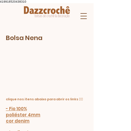
419918520438310
Bolsa Nena
clique nos itens abaixo para abrir os links 👇🏼
- Fio 100%
poliéster 4mm
cor denim