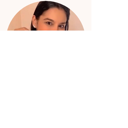
Oi! Eu sou a Ju, da Dazz Crochê 🤎
Já ajudei mais de 2.500 alunas a
descobrirem o poder do crochê como fonte
de realização e renda!
Com mais de 200 mil inscritos no YouTube,
meu maior propósito é te ensinar o que eu