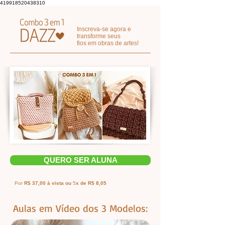
419918520438310
Inscreva-se agora e
transforme seus
fios em obras de artes!
QUERO SER ALUNA
Por
R$ 37,00 à vista ou
5
x de R$ 8,05
Aulas em Vídeo dos 3 Modelos: