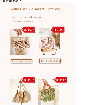
419918520438310
Aulas Individuais & Combos
✅ em formato de vídeo
✅ acesso vitalício
Bolsa Virginiana
Bolsa Capricorniana