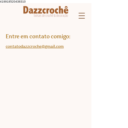
419918520438310
Entre em contato comigo:
contatodazzcroche@gmail.com