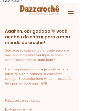
419918520438310
Aaahhh, obrigadaaa 🤎 você
acabou de entrar para o meu
mundo de crochê!​
Seu acesso está sendo enviado para o e-
mail agora mesmo! Verifique também o
spam/lixo eletrônico, tudo bem?
Daqui a pouquinho você já pode ver sua
primeira aula e começar a crochetar
comigo.
Seja muito bem-vinda — estou tão
feliz por ter você aqui! 🌸🧶
Para acessar seu curso:
1️⃣ Abra seu e-mail