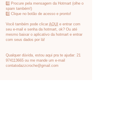
2️⃣ Procure pela mensagem da Hotmart (olhe o
spam também!)
3️⃣ Clique no botão de acesso e pronto!
Você também pode clicar
AQUI
e entrar com
seu e-mail e senha da hotmart, ok? Ou até
mesmo baixar o aplicativo da hotmart e entrar
com seus dados por lá!
Qualquer dúvida, estou aqui pra te ajudar:
21
974113665
ou me mande um e-mail
contatodazzcroche@gmail.com