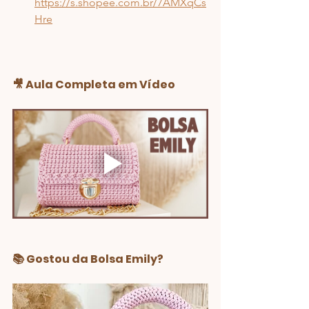
https://s.shopee.com.br/7AMXqCs
Hre
🎥 Aula Completa em Vídeo
📚 Gostou da Bolsa Emily?