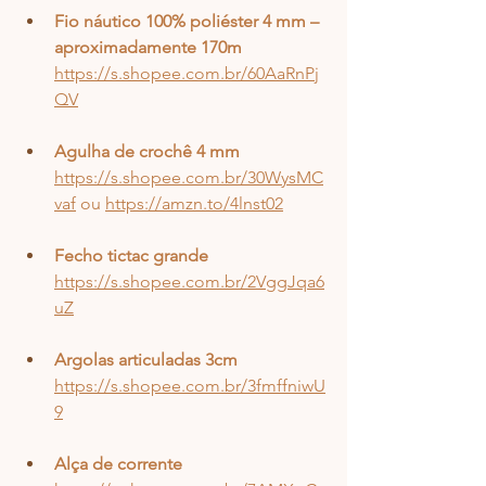
Fio náutico 100% poliéster 4 mm – 
aproximadamente 170m
https://s.shopee.com.br/60AaRnPj
QV
Agulha de crochê 4 mm
https://s.shopee.com.br/30WysMC
vaf
 ou 
https://amzn.to/4lnst02
Fecho tictac grande
https://s.shopee.com.br/2VggJqa6
uZ
Argolas articuladas 3cm
https://s.shopee.com.br/3fmffniwU
9
Alça de corrente