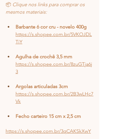
📦 
Clique nos links para comprar os 
mesmos materiais:
Barbante 6 cor cru - novelo 400g
https://s.shopee.com.br/5VKOJDL
TiY
Agulha de crochê 3,5 mm
https://s.shopee.com.br/8zuGTja6j
3
Argolas articuladas 3cm
https://s.shopee.com.br/2B3wLHc7
Vk
Fecho carteiro 15 cm x 2,5 cm
https://s.shopee.com.br/3qCAKSkXwY