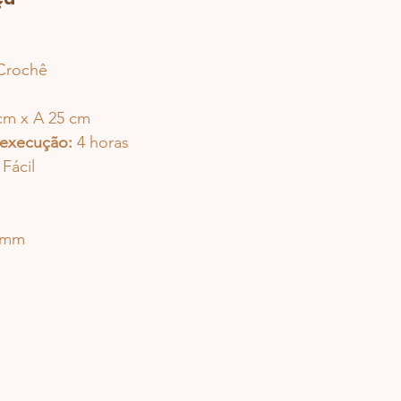
 Crochê
cm x A 25 cm 
execução:
 4 horas
 Fácil
5 mm