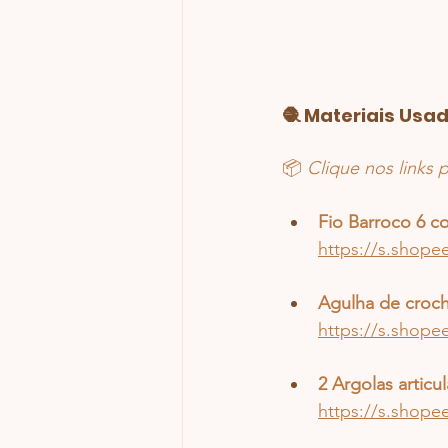
🧶 Materiais Usa
📦 
Clique nos links
Fio Barroco 6 co
https://s.shop
Agulha de croc
https://s.shope
2 Argolas articu
https://s.shop