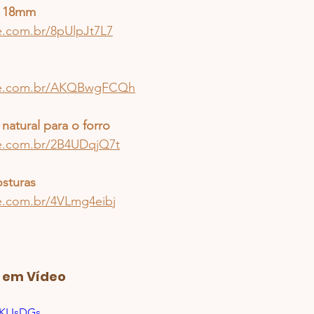
o 18mm
e.com.br/8pUlpJt7L7
pee.com.br/AKQBwgFCQh
 natural para o forro
ee.com.br/2B4UDqjQ7t
osturas
ee.com.br/4VLmg4eibj
a em Vídeo
wKLIsDGs