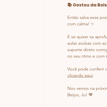
📚 Gostou da Bol
Então salva esse pos
com calma! ✨
E se quiser se aprof
aulas avulsas com ace
suporte direto comig
no seu ritmo e com 
Você pode conferir o
clicando aqui
.
Nos vemos na próxim
Beijos, Ju! 🤎