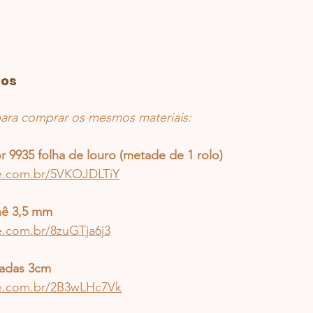
dos
 para comprar os mesmos materiais:
r 9935 folha de louro (metade de 1 rolo)
ee.com.br/5VKOJDLTiY
hê 3,5 mm
e.com.br/8zuGTja6j3
ladas 3cm
ee.com.br/2B3wLHc7Vk