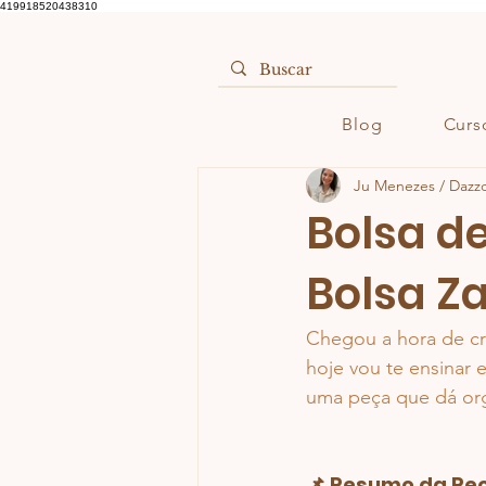
419918520438310
Blog
Curs
Ju Menezes / Dazz
Bolsa d
Bolsa Z
Chegou a hora de cr
hoje vou te ensinar e
uma peça que dá orgu
📌 Resumo da Pe