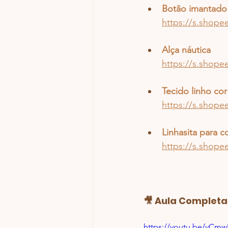
Botão imantad
https://s.shope
Alça náutica
https://s.sho
Tecido linho cor
https://s.shop
Linhasita para c
https://s.shop
🎥 Aula Complet
https://youtu.be/yCm