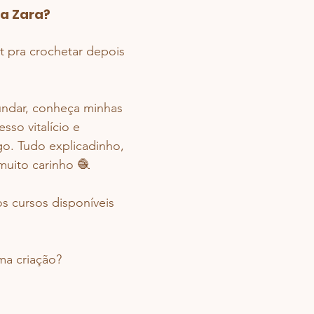
sa Zara?
t pra crochetar depois 
undar, conheça minhas 
sso vitalício e 
o. Tudo explicadinho, 
muito carinho 🧶
s cursos disponíveis 
a criação? 