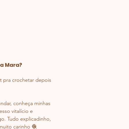
sa Mara?
t pra crochetar depois 
undar, conheça minhas 
sso vitalício e 
o. Tudo explicadinho, 
muito carinho 🧶