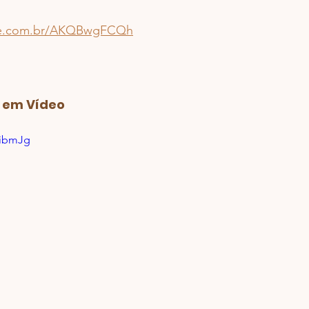
pee.com.br/AKQBwgFCQh
a em Vídeo
VibmJg