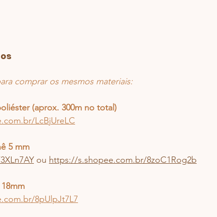
dos
 para comprar os mesmos materiais:
liéster (aprox. 300m no total)
e.com.br/LcBjUreLC
hê 5 mm
o/3XLn7AY
 ou 
https://s.shopee.com.br/8zoC1Rog2b
o 18mm
e.com.br/8pUlpJt7L7