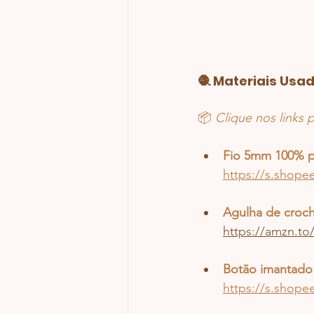
🧶 Materiais Usa
📦 
Clique nos links
Fio 5mm 100% po
https://s.shope
Agulha de croc
https://amzn.t
Botão imantad
https://s.shope