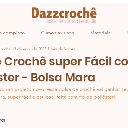
o completo
Cursos avulsos
Materiais
crochê
13 de ago. de 2025
1 min de leitura
 Crochê super Fácil c
ster - Bolsa Mara
do um projeto novo, essa bolsa de crochê vai ganhar se
a, super fácil e 
estilosa, 
feita com fio de poliéster!
ça