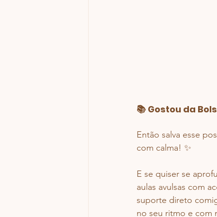
📚 Gostou da Bol
Então salva esse pos
com calma! ✨
E se quiser se aprof
aulas avulsas com ace
suporte direto comig
no seu ritmo e com 