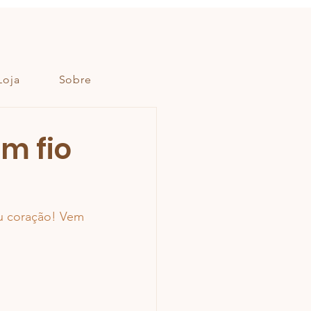
Loja
Sobre
om fio
u coração! Vem 