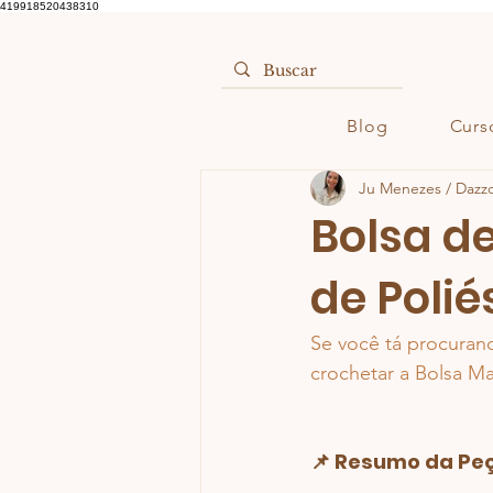
419918520438310
Blog
Curs
Ju Menezes / Dazz
Bolsa de
de Polié
Se você tá procuran
crochetar a Bolsa Mar
📌 Resumo da Pe