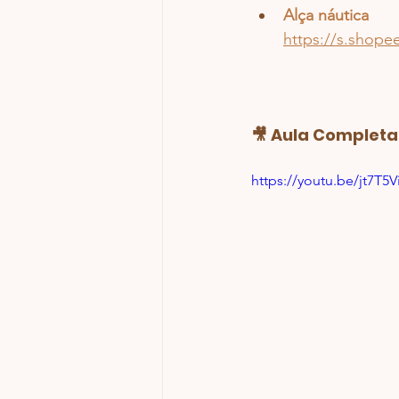
Alça náutica
https://s.sho
🎥 Aula Complet
https://youtu.be/jt7T5