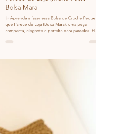
Ju Menezes / Dazzcrochê
11 de fev.
1 min de leitura
Bolsa de Crochê Pequena que
Parece de Loja (Muito Fácil) –
Bolsa Mara
✨ Aprenda a fazer essa Bolsa de Crochê Pequena
que Parece de Loja (Bolsa Mara), uma peça
compacta, elegante e perfeita para passeios! Ela
tem zíper para fechamento seguro e gasta
pouquíssimo material. Mesmo sendo sofisticada, é
muito fácil de fazer e ideal para quem quer uma
bolsa bonita, moderna e prática!