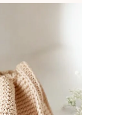
Ju Menezes / Dazzcrochê
29 de jan.
1 min de leitura
Bolsa de Crochê de Luxo - Bolsa
Emilia
Aprenda a fazer essa Bolsa de crochê de luxo
super fácil de fazer, a Bolsa Emilia!