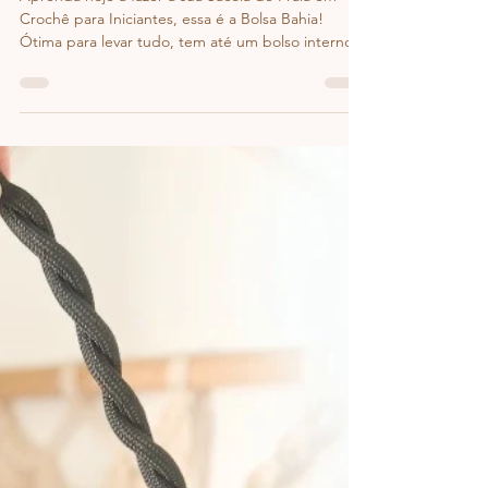
Ju Menezes / Dazzcrochê
4 de fev.
1 min de leitura
Sacola de Praia em Crochê para
Iniciantes - Bolsa Bahia
Aprenda hoje a fazer a sua Sacola de Praia em
Crochê para Iniciantes, essa é a Bolsa Bahia!
Ótima para levar tudo, tem até um bolso interno
pra guardar o celular, é perfeita para o verão ☀️🧶