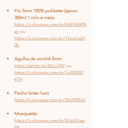
Fio 5mm 100% poliéster (aprox 
300m) 1 rolo e meio
https://s.shopee.com.br/6VEYA5PN
an
ou
https://s.shopee.com.br/1VpsCwLY
0b
Agulha de crochê 5mm
https://amzn.to/3XLn7AY
 ou 
https://s.shopee.com.br/1qSM2B1
4TH
Fecho tictac luxo
https://s.shopee.com.br/30g95fDtiI
Mosquetão
https://s.shopee.com.br/3LIzUCwe
6B