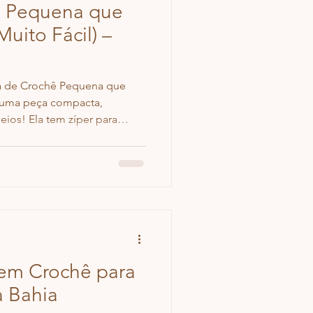
ê Pequena que
Muito Fácil) –
sa de Crochê Pequena que
, uma peça compacta,
eios! Ela tem zíper para
pouquíssimo material.
uito fácil de fazer e ideal
nita, moderna e prática!
 em Crochê para
a Bahia