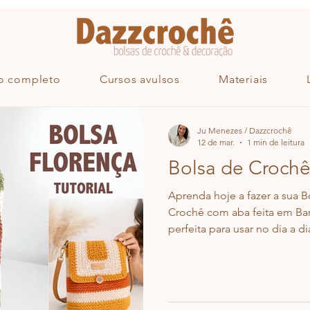
o completo
Cursos avulsos
Materiais
Ju Menezes / Dazzcrochê
12 de mar.
1 min de leitura
Bolsa de Croch
Aprenda hoje a fazer a sua 
Crochê com aba feita em Barb
perfeita para usar no dia a di