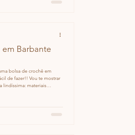
ê em Barbante
 uma bolsa de crochê em
cil de fazer!! Vou te mostrar
 lindíssima: materiais
ecução e, claro, o passo a
rochetar comigo!