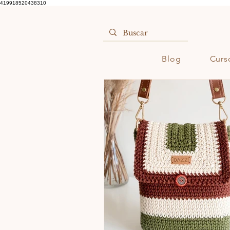
419918520438310
Blog
Curs