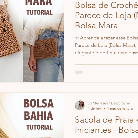
Bolsa de Croch
Parece de Loja (
Bolsa Mara
✨ Aprenda a fazer essa Bol
Parece de Loja (Bolsa Mara)
elegante e perfeita para pass
fechamento seguro e gasta 
Mesmo sendo sofisticada, é m
para quem quer uma bolsa bo
Ju Menezes / Dazzcrochê
4 de fev.
1 min de leitura
Sacola de Praia
Iniciantes - Bols