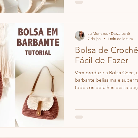
Ju Menezes / Dazzcrochê
7 de jan.
1 min de leitura
Bolsa de Croch
Fácil de Fazer
Vem produzir a Bolsa Cece,
barbante belíssima e super fá
todos os detalhes dessa peça
usados, pontos, tempo de ex
passo em vídeo para você c