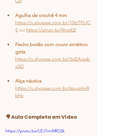
QV
Agulha de crochê 4 mm
https://s.shopee.com.br/10tzTfSJC
S
 ou 
https://amzn.to/4lnst02
Fecho botão com couro sintético 
gota
https://s.shopee.com.br/3qEAqwb
ySD
Alça náutica
https://s.shopee.com.br/6puqAnR
bhk
🎥 Aula Completa em Vídeo
https://youtu.be/LEJ7mrMlO2k